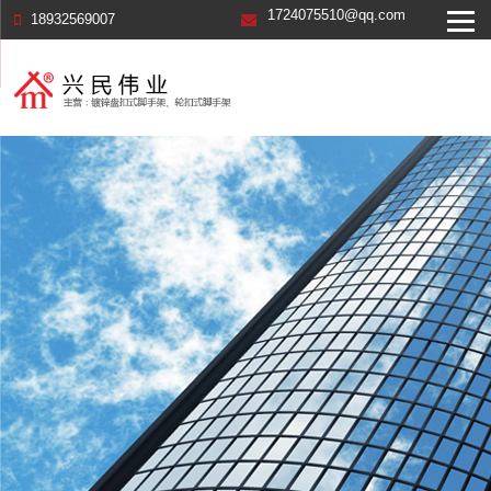
1724075510@qq.com
18932569007