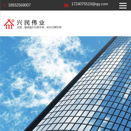
1724075510@qq.com
18932569007