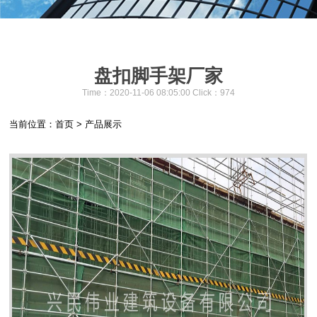
盘扣脚手架厂家
Time：2020-11-06 08:05:00 Click：
974
当前位置：
首页
>
产品展示