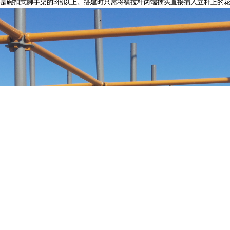
右，是碗扣式脚手架的3倍以上。搭建时只需将横拉杆两端插头直接插入立杆上的